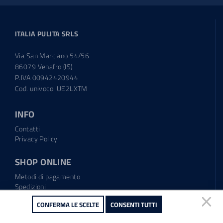
ITALIA PULITA SRLS
Via San Marciano 54/56
86079 Venafro (IS)
P.IVA 00942420944
Cod. univoco: UE2LXTM
INFO
Contatti
Privacy Policy
SHOP ONLINE
Metodi di pagamento
Spedizioni
Regolamento garanzia
CONFERMA LE SCELTE
CONSENTI TUTTI
Diritto di recesso