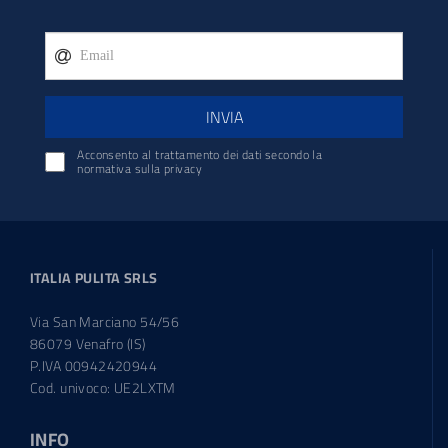
INVIA
Acconsento al trattamento dei dati secondo la
normativa sulla privacy
ITALIA PULITA SRLS
Via San Marciano 54/56
86079 Venafro (IS)
P.IVA 00942420944
Cod. univoco: UE2LXTM
INFO