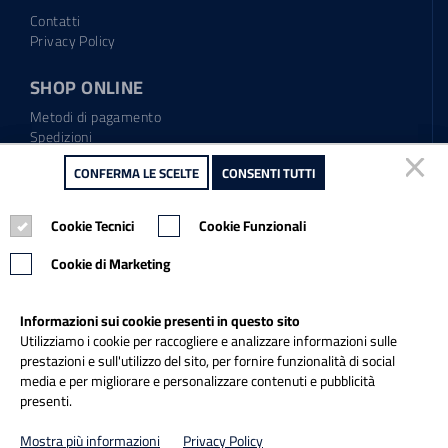
Contatti
Privacy Policy
SHOP ONLINE
Metodi di pagamento
Spedizioni
Regolamento garanzia
CONFERMA LE SCELTE
CONFERMA LE SCELTE
CONSENTI TUTTI
CONSENTI TUTTI
Diritto di recesso
Cookie Tecnici
Cookie Tecnici
Cookie Funzionali
Cookie Funzionali
Tel.: 0865.904373
Email:
info@italiapulitasrl.it
Cookie di Marketing
Cookie di Marketing
Informazioni sui cookie presenti in questo sito
Informazioni sui cookie presenti in questo sito
Utilizziamo i cookie per raccogliere e analizzare informazioni sulle
Utilizziamo i cookie per raccogliere e analizzare informazioni sulle
prestazioni e sull'utilizzo del sito, per fornire funzionalità di social
prestazioni e sull'utilizzo del sito, per fornire funzionalità di social
media e per migliorare e personalizzare contenuti e pubblicità
media e per migliorare e personalizzare contenuti e pubblicità
presenti.
presenti.
Credits
Mostra più informazioni
Mostra più informazioni
Privacy Policy
Privacy Policy