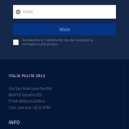
INVIA
Acconsento al trattamento dei dati secondo la
normativa sulla privacy
ITALIA PULITA SRLS
Via San Marciano 54/56
86079 Venafro (IS)
P.IVA 00942420944
Cod. univoco: UE2LXTM
INFO