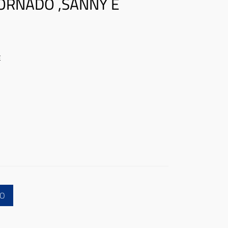
TORNADO ,SANNY E
E
LO