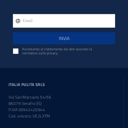
INVIA
Acconsento al trattamento dei dati secondo la
normativa sulla privacy
ITALIA PULITA SRLS
Via San Marciano 54/56
86079 Venafro (IS)
P.IVA 00942420944
Cod. univoco: UE2LXTM