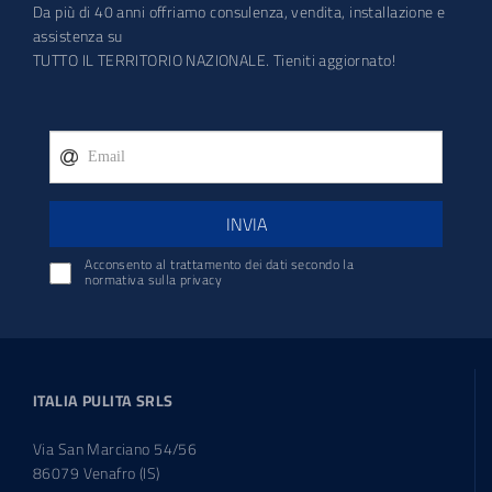
Da più di 40 anni offriamo consulenza, vendita, installazione e
assistenza su
TUTTO IL TERRITORIO NAZIONALE. Tieniti aggiornato!
INVIA
Acconsento al trattamento dei dati secondo la
normativa sulla privacy
ITALIA PULITA SRLS
Via San Marciano 54/56
86079 Venafro (IS)