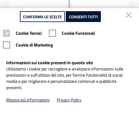
CONFERMA LE SCELTE
CONFERMA LE SCELTE
CONSENTI TUTTI
CONSENTI TUTTI
Cookie Tecnici
Cookie Tecnici
Cookie Funzionali
Cookie Funzionali
Cookie di Marketing
Cookie di Marketing
Cod. art.
Informazioni sui cookie presenti in questo sito
Informazioni sui cookie presenti in questo sito
332/2 ASTA TELESCOPICA PER SPAZZOLA
Utilizziamo i cookie per raccogliere e analizzare informazioni sulle
Utilizziamo i cookie per raccogliere e analizzare informazioni sulle
IDROCAR
prestazioni e sull'utilizzo del sito, per fornire funzionalità di social
prestazioni e sull'utilizzo del sito, per fornire funzionalità di social
media e per migliorare e personalizzare contenuti e pubblicità
media e per migliorare e personalizzare contenuti e pubblicità
332/2 ASTA TELESCOPICA PER SPAZZOLA IDROCAR LUNGH
presenti.
presenti.
100/180 cm
Mostra più informazioni
Mostra più informazioni
Privacy Policy
Privacy Policy
€ 19,40