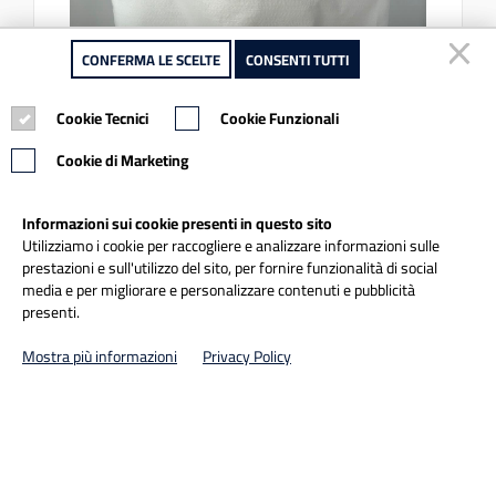
CONFERMA LE SCELTE
CONFERMA LE SCELTE
CONSENTI TUTTI
CONSENTI TUTTI
Cookie Tecnici
Cookie Tecnici
Cookie Funzionali
Cookie Funzionali
Cookie di Marketing
Cookie di Marketing
Cod. art.
Informazioni sui cookie presenti in questo sito
Informazioni sui cookie presenti in questo sito
C 141 FILTRO POLVERE COMPLETO
Utilizziamo i cookie per raccogliere e analizzare informazioni sulle
Utilizziamo i cookie per raccogliere e analizzare informazioni sulle
prestazioni e sull'utilizzo del sito, per fornire funzionalità di social
prestazioni e sull'utilizzo del sito, per fornire funzionalità di social
C 141 FILTRO POLVERE COMPLETO PER FUSTO 58/78 LT -
media e per migliorare e personalizzare contenuti e pubblicità
media e per migliorare e personalizzare contenuti e pubblicità
ALTEZZA 340 mm LARGHEZZA 409
presenti.
presenti.
€ 33,62
Mostra più informazioni
Mostra più informazioni
Privacy Policy
Privacy Policy