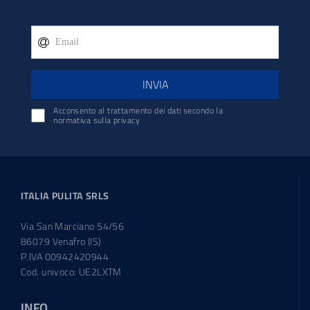
INVIA
Acconsento al trattamento dei dati secondo la
normativa sulla privacy
ITALIA PULITA SRLS
Via San Marciano 54/56
86079 Venafro (IS)
P.IVA 00942420944
Cod. univoco: UE2LXTM
INFO