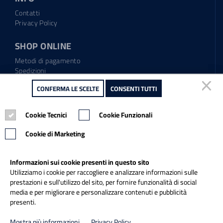
Contatti
Privacy Policy
SHOP ONLINE
Metodi di pagamento
Spedizioni
Regolamento garanzia
CONFERMA LE SCELTE
CONFERMA LE SCELTE
CONSENTI TUTTI
CONSENTI TUTTI
Diritto di recesso
Cookie Tecnici
Cookie Tecnici
Cookie Funzionali
Cookie Funzionali
Tel.: 0865.904373
Email:
info@italiapulitasrl.it
Cookie di Marketing
Cookie di Marketing
Informazioni sui cookie presenti in questo sito
Informazioni sui cookie presenti in questo sito
Utilizziamo i cookie per raccogliere e analizzare informazioni sulle
Utilizziamo i cookie per raccogliere e analizzare informazioni sulle
prestazioni e sull'utilizzo del sito, per fornire funzionalità di social
prestazioni e sull'utilizzo del sito, per fornire funzionalità di social
media e per migliorare e personalizzare contenuti e pubblicità
media e per migliorare e personalizzare contenuti e pubblicità
presenti.
presenti.
Credits
Mostra più informazioni
Mostra più informazioni
Privacy Policy
Privacy Policy