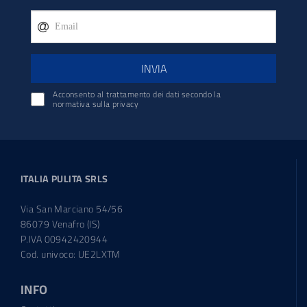
INVIA
Acconsento al trattamento dei dati secondo la
normativa sulla privacy
ITALIA PULITA SRLS
Via San Marciano 54/56
86079 Venafro (IS)
P.IVA 00942420944
Cod. univoco: UE2LXTM
INFO