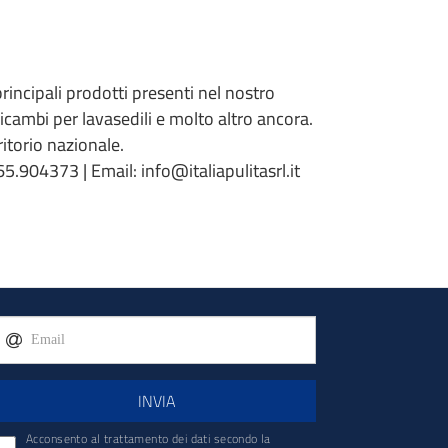
 principali prodotti presenti nel nostro
 ricambi per lavasedili e molto altro ancora.
torio nazionale.
5.904373 | Email: info@italiapulitasrl.it
INVIA
Acconsento al trattamento dei dati secondo la