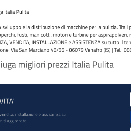
 Italia Pulita
 lo sviluppo e la distribuzione di macchine per la pulizia. Tra i
coperchi, fusti, manicotti, motori e turbine per aspirapolveri,
ZA, VENDITA, INSTALLAZIONE e ASSISTENZA su tutto il terri
ione: Via San Marciano 46/56 - 86079 Venafro (IS) | Tel.: 086
uga migliori prezzi Italia Pulita
VITA'
vendita, installazione e assistenza su
iti aggiornato!