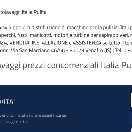
olavaggi Italia Pulita
 lo sviluppo e la distribuzione di macchine per la pulizia. Tra i
coperchi, fusti, manicotti, motori e turbine per aspirapolveri,
ZA, VENDITA, INSTALLAZIONE e ASSISTENZA su tutto il terri
ione: Via San Marciano 46/56 - 86079 Venafro (IS) | Tel.: 086
aggi prezzi concorrenziali Italia Pu
VITA'
vendita, installazione e assistenza su
iti aggiornato!