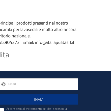
 principali prodotti presenti nel nostro
 ricambi per lavasedili e molto altro ancora.
torio nazionale.
5.904373 | Email: info@italiapulitasrl.it
lita
INVIA
Acconsento al trattamento dei dati secondo la