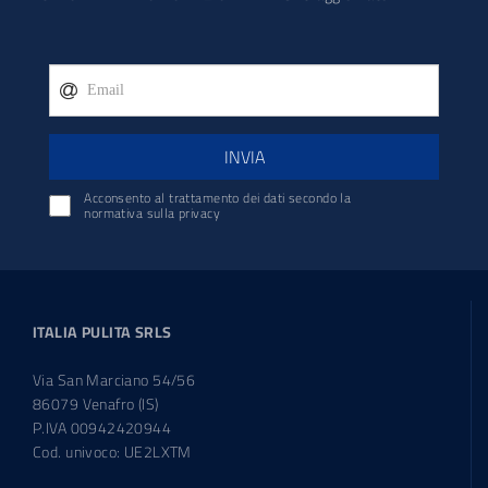
INVIA
Acconsento al trattamento dei dati secondo la
normativa sulla privacy
ITALIA PULITA SRLS
Via San Marciano 54/56
86079 Venafro (IS)
P.IVA 00942420944
Cod. univoco: UE2LXTM