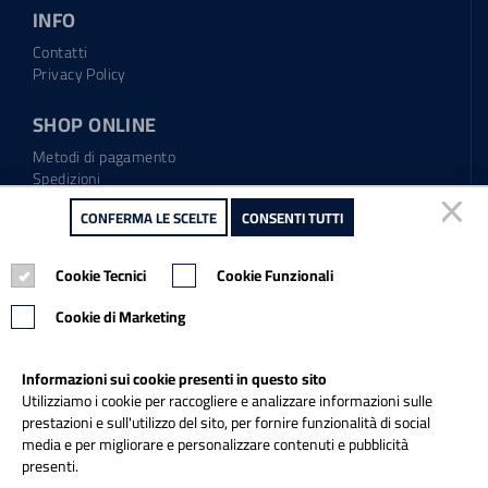
INFO
Contatti
Privacy Policy
SHOP ONLINE
Metodi di pagamento
Spedizioni
Regolamento garanzia
CONFERMA LE SCELTE
CONFERMA LE SCELTE
CONSENTI TUTTI
CONSENTI TUTTI
Diritto di recesso
Cookie Tecnici
Cookie Tecnici
Cookie Funzionali
Cookie Funzionali
Tel.: 0865.904373
Email:
info@italiapulitasrl.it
Cookie di Marketing
Cookie di Marketing
Informazioni sui cookie presenti in questo sito
Informazioni sui cookie presenti in questo sito
Utilizziamo i cookie per raccogliere e analizzare informazioni sulle
Utilizziamo i cookie per raccogliere e analizzare informazioni sulle
prestazioni e sull'utilizzo del sito, per fornire funzionalità di social
prestazioni e sull'utilizzo del sito, per fornire funzionalità di social
media e per migliorare e personalizzare contenuti e pubblicità
media e per migliorare e personalizzare contenuti e pubblicità
presenti.
presenti.