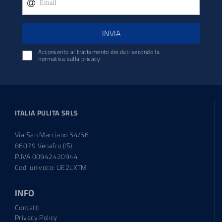
INVIA
Acconsento al trattamento dei dati secondo la
normativa sulla privacy
ITALIA PULITA SRLS
Via San Marciano 54/56
86079 Venafro (IS)
P.IVA 00942420944
Cod. univoco: UE2LXTM
INFO
Contatti
Privacy Policy