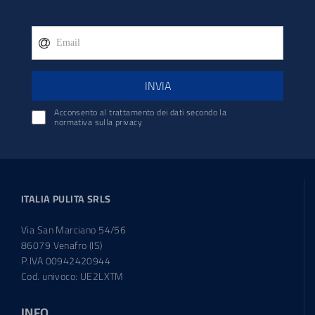
INVIA
Acconsento al trattamento dei dati secondo la
normativa sulla privacy
ITALIA PULITA SRLS
Via San Marciano 54/56
86079 Venafro (IS)
P.IVA 00942420944
Cod. univoco: UE2LXTM
INFO