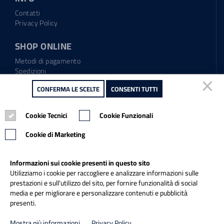
Contatti
Privacy Policy
SHOP ONLINE
Metodi di pagamento
Spedizioni
Regolamento garanzia
CONFERMA LE SCELTE
CONFERMA LE SCELTE
CONSENTI TUTTI
CONSENTI TUTTI
Diritto di recesso
Cookie Tecnici
Cookie Tecnici
Cookie Funzionali
Cookie Funzionali
Tel.: 0865.904373
Email:
info@italiapulitasrl.it
Cookie di Marketing
Cookie di Marketing
Informazioni sui cookie presenti in questo sito
Informazioni sui cookie presenti in questo sito
Utilizziamo i cookie per raccogliere e analizzare informazioni sulle
Utilizziamo i cookie per raccogliere e analizzare informazioni sulle
prestazioni e sull'utilizzo del sito, per fornire funzionalità di social
prestazioni e sull'utilizzo del sito, per fornire funzionalità di social
media e per migliorare e personalizzare contenuti e pubblicità
media e per migliorare e personalizzare contenuti e pubblicità
presenti.
presenti.
Credits
Mostra più informazioni
Mostra più informazioni
Privacy Policy
Privacy Policy