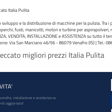
to Italia Pulita
 lo sviluppo e la distribuzione di macchine per la pulizia. Tra i
coperchi, fusti, manicotti, motori e turbine per aspirapolveri,
ZA, VENDITA, INSTALLAZIONE e ASSISTENZA su tutto il terri
ione: Via San Marciano 46/56 - 86079 Venafro (IS) | Tel.: 086
ccato migliori prezzi Italia Pulita
VITA'
vendita, installazione e assistenza su
iti aggiornato!