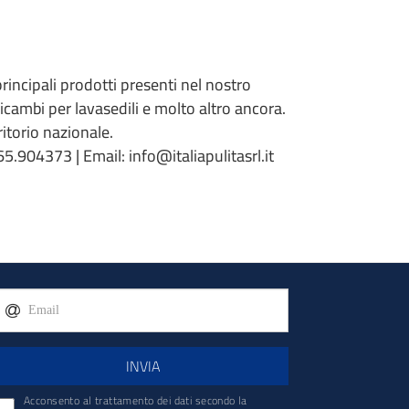
 principali prodotti presenti nel nostro
 ricambi per lavasedili e molto altro ancora.
torio nazionale.
5.904373 | Email: info@italiapulitasrl.it
INVIA
Acconsento al trattamento dei dati secondo la