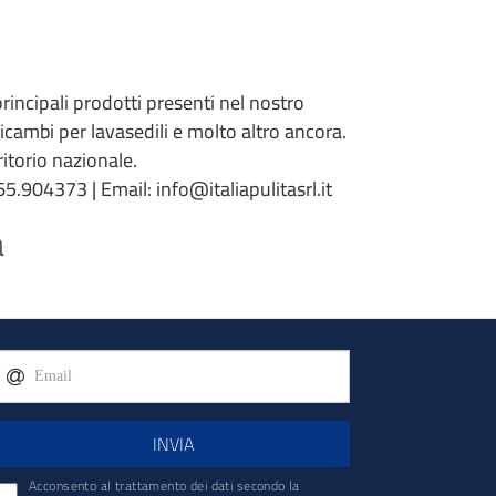
 principali prodotti presenti nel nostro
 ricambi per lavasedili e molto altro ancora.
torio nazionale.
5.904373 | Email: info@italiapulitasrl.it
a
INVIA
Acconsento al trattamento dei dati secondo la