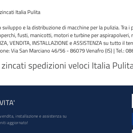
incati Italia Pulita
 lo sviluppo e la distribuzione di macchine per la pulizia. Tra i
coperchi, fusti, manicotti, motori e turbine per aspirapolveri,
ZA, VENDITA, INSTALLAZIONE e ASSISTENZA su tutto il terri
ione: Via San Marciano 46/56 - 86079 Venafro (IS) | Tel.: 086
zincati spedizioni veloci Italia Pulit
VITA'
vendita, installazione e assistenza su
iti aggiornato!