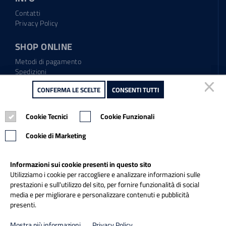
Contatti
Privacy Policy
SHOP ONLINE
Metodi di pagamento
Spedizioni
Regolamento garanzia
CONFERMA LE SCELTE
CONFERMA LE SCELTE
CONSENTI TUTTI
CONSENTI TUTTI
Diritto di recesso
Cookie Tecnici
Cookie Tecnici
Cookie Funzionali
Cookie Funzionali
Tel.: 0865.904373
Email:
info@italiapulitasrl.it
Cookie di Marketing
Cookie di Marketing
Informazioni sui cookie presenti in questo sito
Informazioni sui cookie presenti in questo sito
Utilizziamo i cookie per raccogliere e analizzare informazioni sulle
Utilizziamo i cookie per raccogliere e analizzare informazioni sulle
prestazioni e sull'utilizzo del sito, per fornire funzionalità di social
prestazioni e sull'utilizzo del sito, per fornire funzionalità di social
media e per migliorare e personalizzare contenuti e pubblicità
media e per migliorare e personalizzare contenuti e pubblicità
presenti.
presenti.
Credits
Mostra più informazioni
Mostra più informazioni
Privacy Policy
Privacy Policy