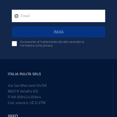
INVIA
Acconsento al trattamento dei dati secondo la
normativa sulla privacy
ITALIA PULITA SRLS
Via San Marciano 54/56
86079 Venafro (IS)
P.IVA 00942420944
Cod. univoco: UE2LXTM
INFO