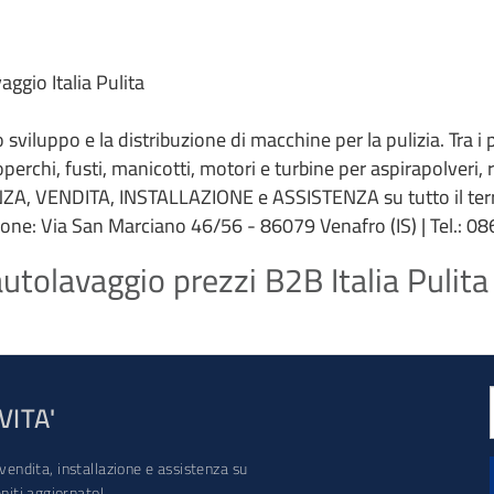
ggio Italia Pulita
 lo sviluppo e la distribuzione di macchine per la pulizia. Tra i
coperchi, fusti, manicotti, motori e turbine per aspirapolveri,
ZA, VENDITA, INSTALLAZIONE e ASSISTENZA su tutto il terri
ione: Via San Marciano 46/56 - 86079 Venafro (IS) | Tel.: 086
utolavaggio prezzi B2B Italia Pulita
VITA'
vendita, installazione e assistenza su
iti aggiornato!