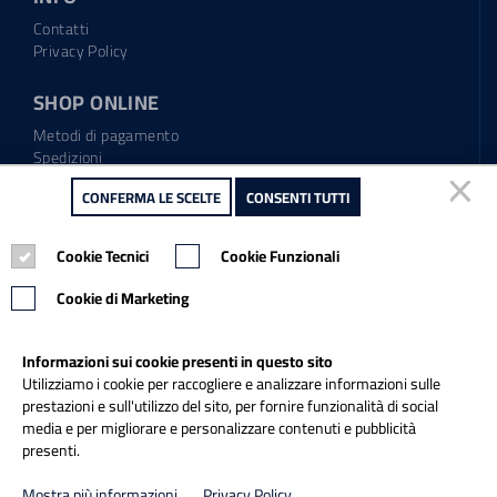
Contatti
Privacy Policy
SHOP ONLINE
Metodi di pagamento
Spedizioni
Regolamento garanzia
CONFERMA LE SCELTE
CONFERMA LE SCELTE
CONSENTI TUTTI
CONSENTI TUTTI
Diritto di recesso
Cookie Tecnici
Cookie Tecnici
Cookie Funzionali
Cookie Funzionali
Tel.: 0865.904373
Email:
info@italiapulitasrl.it
Cookie di Marketing
Cookie di Marketing
Informazioni sui cookie presenti in questo sito
Informazioni sui cookie presenti in questo sito
Utilizziamo i cookie per raccogliere e analizzare informazioni sulle
Utilizziamo i cookie per raccogliere e analizzare informazioni sulle
prestazioni e sull'utilizzo del sito, per fornire funzionalità di social
prestazioni e sull'utilizzo del sito, per fornire funzionalità di social
media e per migliorare e personalizzare contenuti e pubblicità
media e per migliorare e personalizzare contenuti e pubblicità
presenti.
presenti.
Credits
Mostra più informazioni
Mostra più informazioni
Privacy Policy
Privacy Policy