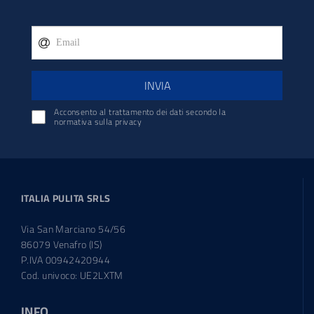
INVIA
Acconsento al trattamento dei dati secondo la
normativa sulla privacy
ITALIA PULITA SRLS
Via San Marciano 54/56
86079 Venafro (IS)
P.IVA 00942420944
Cod. univoco: UE2LXTM
INFO