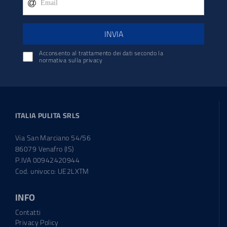
INVIA
Acconsento al trattamento dei dati secondo la
normativa sulla privacy
ITALIA PULITA SRLS
Via San Marciano 54/56
86079 Venafro (IS)
P.IVA 00942420944
Cod. univoco: UE2LXTM
INFO
Contatti
Privacy Policy