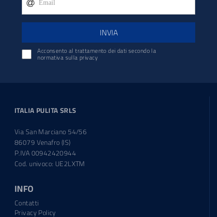
INVIA
Acconsento al trattamento dei dati secondo la
normativa sulla privacy
ITALIA PULITA SRLS
Via San Marciano 54/56
86079 Venafro (IS)
P.IVA 00942420944
Cod. univoco: UE2LXTM
INFO
Contatti
Privacy Policy