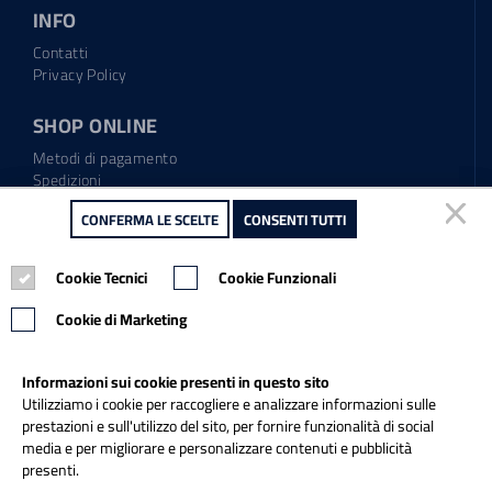
INFO
Contatti
Privacy Policy
SHOP ONLINE
Metodi di pagamento
Spedizioni
Regolamento garanzia
CONFERMA LE SCELTE
CONFERMA LE SCELTE
CONSENTI TUTTI
CONSENTI TUTTI
Diritto di recesso
Cookie Tecnici
Cookie Tecnici
Cookie Funzionali
Cookie Funzionali
Tel.: 0865.904373
Email:
info@italiapulitasrl.it
Cookie di Marketing
Cookie di Marketing
Informazioni sui cookie presenti in questo sito
Informazioni sui cookie presenti in questo sito
Utilizziamo i cookie per raccogliere e analizzare informazioni sulle
Utilizziamo i cookie per raccogliere e analizzare informazioni sulle
prestazioni e sull'utilizzo del sito, per fornire funzionalità di social
prestazioni e sull'utilizzo del sito, per fornire funzionalità di social
media e per migliorare e personalizzare contenuti e pubblicità
media e per migliorare e personalizzare contenuti e pubblicità
presenti.
presenti.