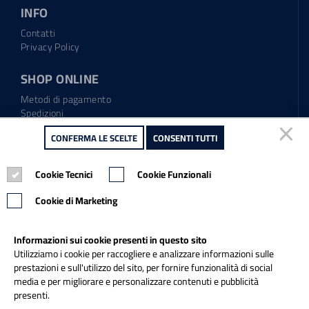
INFO
Contatti
Privacy Policy
SHOP ONLINE
Metodi di pagamento
Spedizioni
Regolamento garanzia
CONFERMA LE SCELTE
CONFERMA LE SCELTE
CONSENTI TUTTI
CONSENTI TUTTI
Diritto di recesso
Cookie Tecnici
Cookie Tecnici
Cookie Funzionali
Cookie Funzionali
Tel.: 0865.904373
Email:
info@italiapulitasrl.it
Cookie di Marketing
Cookie di Marketing
Informazioni sui cookie presenti in questo sito
Informazioni sui cookie presenti in questo sito
Utilizziamo i cookie per raccogliere e analizzare informazioni sulle
Utilizziamo i cookie per raccogliere e analizzare informazioni sulle
prestazioni e sull'utilizzo del sito, per fornire funzionalità di social
prestazioni e sull'utilizzo del sito, per fornire funzionalità di social
media e per migliorare e personalizzare contenuti e pubblicità
media e per migliorare e personalizzare contenuti e pubblicità
presenti.
presenti.