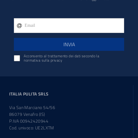
INVIA
Acconsento al trattamento dei dati secondo la
normativa sulla privacy
ITALIA PULITA SRLS
Via San Marciano 54/56
86079 Venafro (IS)
P.IVA 00942420944
Cod. univoco: UE2LXTM