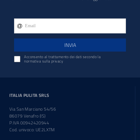
INVIA
Acconsento al trattamento dei dati secondo la
normativa sulla privacy
ITALIA PULITA SRLS
Via San Marciano 54/56
86079 Venafro (IS)
P.IVA 00942420944
Cod. univoco: UE2LXTM