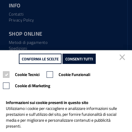
INFO
Contatti
Privacy Policy
SHOP ONLINE
Metodi di pagamento
Spedizioni
Regolamento garanzia
CONFERMA LE SCELTE
CONFERMA LE SCELTE
CONSENTI TUTTI
CONSENTI TUTTI
Diritto di recesso
Cookie Tecnici
Cookie Tecnici
Cookie Funzionali
Cookie Funzionali
Tel.: 0865.904373
Email:
info@italiapulitasrl.it
Cookie di Marketing
Cookie di Marketing
Informazioni sui cookie presenti in questo sito
Informazioni sui cookie presenti in questo sito
Utilizziamo i cookie per raccogliere e analizzare informazioni sulle
Utilizziamo i cookie per raccogliere e analizzare informazioni sulle
prestazioni e sull'utilizzo del sito, per fornire funzionalità di social
prestazioni e sull'utilizzo del sito, per fornire funzionalità di social
media e per migliorare e personalizzare contenuti e pubblicità
media e per migliorare e personalizzare contenuti e pubblicità
presenti.
presenti.