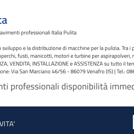
ta
vimenti professionali Italia Pulita
 lo sviluppo e la distribuzione di macchine per la pulizia. Tra i
coperchi, fusti, manicotti, motori e turbine per aspirapolveri,
ZA, VENDITA, INSTALLAZIONE e ASSISTENZA su tutto il terri
ione: Via San Marciano 46/56 - 86079 Venafro (IS) | Tel.: 086
ti professionali disponibilità immedi
VITA'