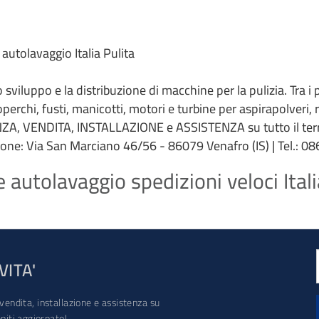
 autolavaggio Italia Pulita
 lo sviluppo e la distribuzione di macchine per la pulizia. Tra i
coperchi, fusti, manicotti, motori e turbine per aspirapolveri,
ZA, VENDITA, INSTALLAZIONE e ASSISTENZA su tutto il terri
ione: Via San Marciano 46/56 - 86079 Venafro (IS) | Tel.: 086
 autolavaggio spedizioni veloci Itali
VITA'
vendita, installazione e assistenza su
iti aggiornato!