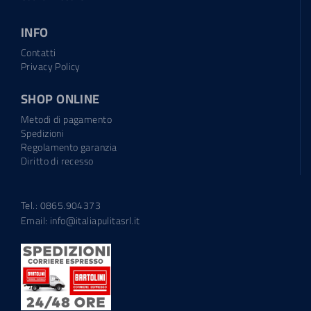
INFO
Contatti
Privacy Policy
SHOP ONLINE
Metodi di pagamento
Spedizioni
Regolamento garanzia
Diritto di recesso
Tel.: 0865.904373
Email:
info@italiapulitasrl.it