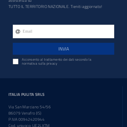
assistenza su
TUTTO IL TERRITORIO NAZIONALE. Tieniti aggiornato!
INVIA
Acconsento al trattamento dei dati secondo la
normativa sulla privacy
ITALIA PULITA SRLS
Via San Marciano 54/56
86079 Venafro (IS)
P.IVA 00942420944
Cod. univoco: UE2LXTM