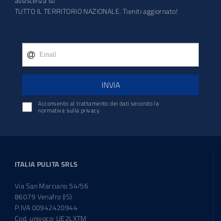
assistenza su
TUTTO IL TERRITORIO NAZIONALE. Tieniti aggiornato!
INVIA
Acconsento al trattamento dei dati secondo la
normativa sulla privacy
ITALIA PULITA SRLS
Via San Marciano 54/56
86079 Venafro (IS)
P.IVA 00942420944
Cod. univoco: UE2LXTM