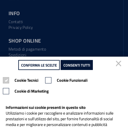
INFO
Contatti
Privacy Policy
SHOP ONLINE
Metodi di pagamento
Spedizioni
Regolamento garanzia
CONFERMA LE SCELTE
CONFERMA LE SCELTE
CONSENTI TUTTI
CONSENTI TUTTI
Diritto di recesso
Cookie Tecnici
Cookie Tecnici
Cookie Funzionali
Cookie Funzionali
Tel.: 0865.904373
Email:
info@italiapulitasrl.it
Cookie di Marketing
Cookie di Marketing
Informazioni sui cookie presenti in questo sito
Informazioni sui cookie presenti in questo sito
Utilizziamo i cookie per raccogliere e analizzare informazioni sulle
Utilizziamo i cookie per raccogliere e analizzare informazioni sulle
prestazioni e sull'utilizzo del sito, per fornire funzionalità di social
prestazioni e sull'utilizzo del sito, per fornire funzionalità di social
media e per migliorare e personalizzare contenuti e pubblicità
media e per migliorare e personalizzare contenuti e pubblicità