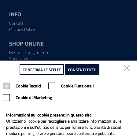
INFO
Contatti
Privacy Policy
SHOP ONLINE
Metodi di pagamento
Spedizioni
Regolamento garanzia
CONFERMA LE SCELTE
CONFERMA LE SCELTE
CONSENTI TUTTI
CONSENTI TUTTI
Diritto di recesso
Cookie Tecnici
Cookie Tecnici
Cookie Funzionali
Cookie Funzionali
Tel.: 0865.904373
Email:
info@italiapulitasrl.it
Cookie di Marketing
Cookie di Marketing
Informazioni sui cookie presenti in questo sito
Informazioni sui cookie presenti in questo sito
Utilizziamo i cookie per raccogliere e analizzare informazioni sulle
Utilizziamo i cookie per raccogliere e analizzare informazioni sulle
prestazioni e sull'utilizzo del sito, per fornire funzionalità di social
prestazioni e sull'utilizzo del sito, per fornire funzionalità di social
media e per migliorare e personalizzare contenuti e pubblicità
media e per migliorare e personalizzare contenuti e pubblicità