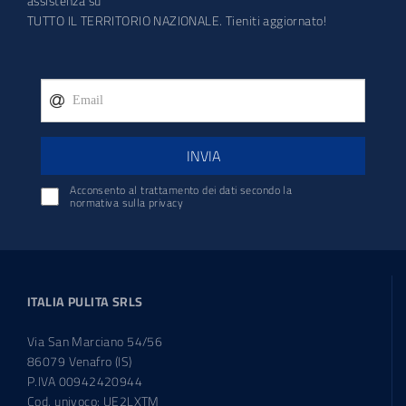
assistenza su
TUTTO IL TERRITORIO NAZIONALE. Tieniti aggiornato!
INVIA
Acconsento al trattamento dei dati secondo la
normativa sulla privacy
ITALIA PULITA SRLS
Via San Marciano 54/56
86079 Venafro (IS)
P.IVA 00942420944
Cod. univoco: UE2LXTM