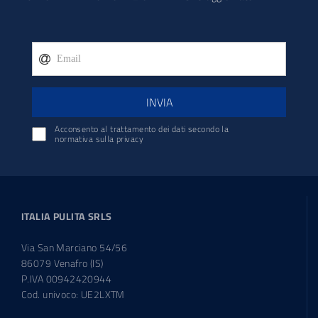
INVIA
Acconsento al trattamento dei dati secondo la
normativa sulla privacy
ITALIA PULITA SRLS
Via San Marciano 54/56
86079 Venafro (IS)
P.IVA 00942420944
Cod. univoco: UE2LXTM