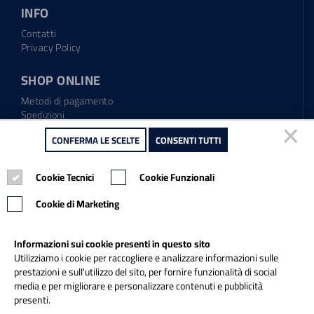
INFO
Contatti
Privacy Policy
SHOP ONLINE
Metodi di pagamento
Spedizioni
Regolamento garanzia
CONFERMA LE SCELTE
CONFERMA LE SCELTE
CONSENTI TUTTI
CONSENTI TUTTI
Diritto di recesso
Cookie Tecnici
Cookie Tecnici
Cookie Funzionali
Cookie Funzionali
Tel.: 0865.904373
Email:
info@italiapulitasrl.it
Cookie di Marketing
Cookie di Marketing
Informazioni sui cookie presenti in questo sito
Informazioni sui cookie presenti in questo sito
Utilizziamo i cookie per raccogliere e analizzare informazioni sulle
Utilizziamo i cookie per raccogliere e analizzare informazioni sulle
prestazioni e sull'utilizzo del sito, per fornire funzionalità di social
prestazioni e sull'utilizzo del sito, per fornire funzionalità di social
media e per migliorare e personalizzare contenuti e pubblicità
media e per migliorare e personalizzare contenuti e pubblicità
presenti.
presenti.