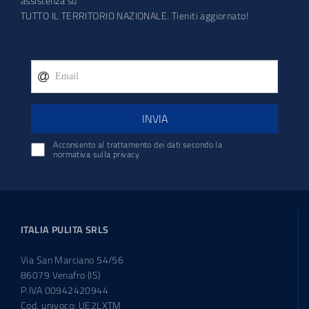
assistenza su
TUTTO IL TERRITORIO NAZIONALE. Tieniti aggiornato!
INVIA
Acconsento al trattamento dei dati secondo la
normativa sulla privacy
ITALIA PULITA SRLS
Via San Marciano 54/56
86079 Venafro (IS)
P.IVA 00942420944
Cod. univoco: UE2LXTM