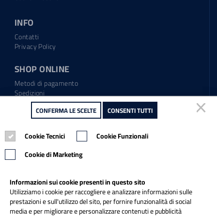
INFO
Contatti
Privacy Policy
SHOP ONLINE
Metodi di pagamento
Spedizioni
Regolamento garanzia
CONFERMA LE SCELTE
CONFERMA LE SCELTE
CONSENTI TUTTI
CONSENTI TUTTI
Diritto di recesso
Cookie Tecnici
Cookie Tecnici
Cookie Funzionali
Cookie Funzionali
Tel.: 0865.904373
Email:
info@italiapulitasrl.it
Cookie di Marketing
Cookie di Marketing
Informazioni sui cookie presenti in questo sito
Informazioni sui cookie presenti in questo sito
Utilizziamo i cookie per raccogliere e analizzare informazioni sulle
Utilizziamo i cookie per raccogliere e analizzare informazioni sulle
prestazioni e sull'utilizzo del sito, per fornire funzionalità di social
prestazioni e sull'utilizzo del sito, per fornire funzionalità di social
media e per migliorare e personalizzare contenuti e pubblicità
media e per migliorare e personalizzare contenuti e pubblicità