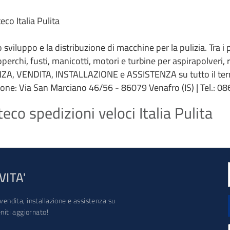
co Italia Pulita
 lo sviluppo e la distribuzione di macchine per la pulizia. Tra i
coperchi, fusti, manicotti, motori e turbine per aspirapolveri,
ZA, VENDITA, INSTALLAZIONE e ASSISTENZA su tutto il terri
ione: Via San Marciano 46/56 - 86079 Venafro (IS) | Tel.: 086
co spedizioni veloci Italia Pulita
VITA'
vendita, installazione e assistenza su
iti aggiornato!