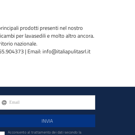
 principali prodotti presenti nel nostro
 ricambi per lavasedili e molto altro ancora.
torio nazionale.
5.904373 | Email: info@italiapulitasrl.it
INVIA
Acconsento al trattamento dei dati secondo la