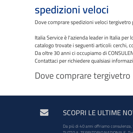
spedizioni veloci
Dove comprare spedizioni veloci tergivetro pr
Italia Service è l'azienda leader in Italia per
catalogo trovate i seguenti articoli: cerchi, 
Da oltre 30 anni ci occupiamo di CONSULEN
Contattaci per richiedere qualsiasi informaz
Dove comprare tergivetro pr
SCOPRI LE ULTIME NO
Da più di 40 anni offriamo consulenza, 
TUTTO IL TERRITORIO NAZIONALE. Tien