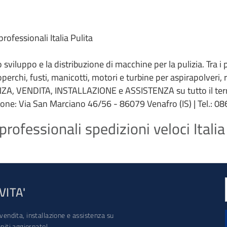
ofessionali Italia Pulita
 lo sviluppo e la distribuzione di macchine per la pulizia. Tra i
coperchi, fusti, manicotti, motori e turbine per aspirapolveri,
ZA, VENDITA, INSTALLAZIONE e ASSISTENZA su tutto il terri
ione: Via San Marciano 46/56 - 86079 Venafro (IS) | Tel.: 086
ofessionali spedizioni veloci Italia
VITA'
vendita, installazione e assistenza su
iti aggiornato!