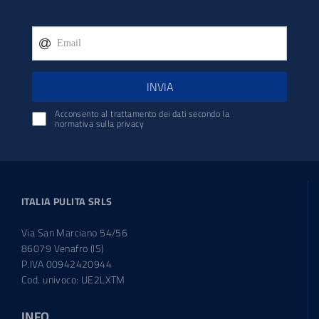
INVIA
Acconsento al trattamento dei dati secondo la
normativa sulla privacy
ITALIA PULITA SRLS
Via San Marciano 54/56
86079 Venafro (IS)
P.IVA 00942420944
Cod. univoco: UE2LXTM
INFO