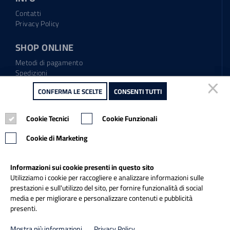
Contatti
Privacy Policy
SHOP ONLINE
Metodi di pagamento
Spedizioni
Regolamento garanzia
CONFERMA LE SCELTE
CONFERMA LE SCELTE
CONSENTI TUTTI
CONSENTI TUTTI
Diritto di recesso
Cookie Tecnici
Cookie Tecnici
Cookie Funzionali
Cookie Funzionali
Tel.: 0865.904373
Email:
info@italiapulitasrl.it
Cookie di Marketing
Cookie di Marketing
Informazioni sui cookie presenti in questo sito
Informazioni sui cookie presenti in questo sito
Utilizziamo i cookie per raccogliere e analizzare informazioni sulle
Utilizziamo i cookie per raccogliere e analizzare informazioni sulle
prestazioni e sull'utilizzo del sito, per fornire funzionalità di social
prestazioni e sull'utilizzo del sito, per fornire funzionalità di social
media e per migliorare e personalizzare contenuti e pubblicità
media e per migliorare e personalizzare contenuti e pubblicità
presenti.
presenti.
Credits
Mostra più informazioni
Mostra più informazioni
Privacy Policy
Privacy Policy