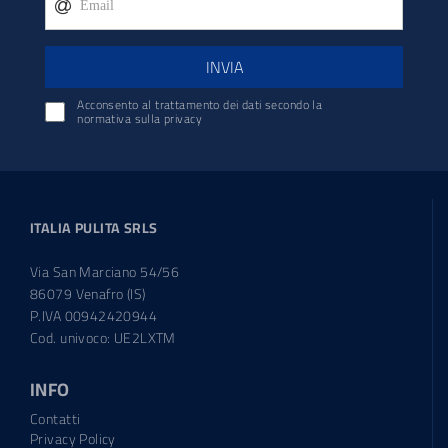
INVIA
Acconsento al trattamento dei dati secondo la
normativa sulla privacy
ITALIA PULITA SRLS
Via San Marciano 54/56
86079 Venafro (IS)
P.IVA 00942420944
Cod. univoco: UE2LXTM
INFO
Contatti
Privacy Policy