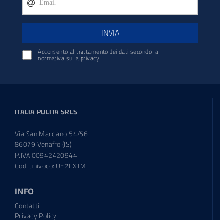
INVIA
Acconsento al trattamento dei dati secondo la
normativa sulla privacy
ITALIA PULITA SRLS
Via San Marciano 54/56
86079 Venafro (IS)
P.IVA 00942420944
Cod. univoco: UE2LXTM
INFO
Contatti
Privacy Policy