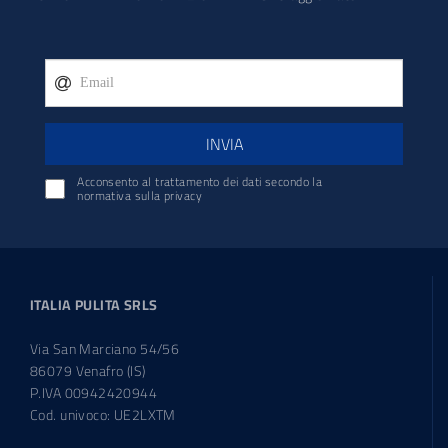
INVIA
Acconsento al trattamento dei dati secondo la
normativa sulla privacy
ITALIA PULITA SRLS
Via San Marciano 54/56
86079 Venafro (IS)
P.IVA 00942420944
Cod. univoco: UE2LXTM