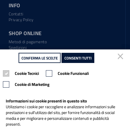
INFO
Contatti
Privacy Policy
SHOP ONLINE
Metodi di pagamento
Spedizioni
Regolamento garanzia
CONFERMA LE SCELTE
CONFERMA LE SCELTE
CONSENTI TUTTI
CONSENTI TUTTI
Diritto di recesso
Cookie Tecnici
Cookie Tecnici
Cookie Funzionali
Cookie Funzionali
Tel.: 0865.904373
Email:
info@italiapulitasrl.it
Cookie di Marketing
Cookie di Marketing
Informazioni sui cookie presenti in questo sito
Informazioni sui cookie presenti in questo sito
Utilizziamo i cookie per raccogliere e analizzare informazioni sulle
Utilizziamo i cookie per raccogliere e analizzare informazioni sulle
prestazioni e sull'utilizzo del sito, per fornire funzionalità di social
prestazioni e sull'utilizzo del sito, per fornire funzionalità di social
media e per migliorare e personalizzare contenuti e pubblicità
media e per migliorare e personalizzare contenuti e pubblicità
presenti.
presenti.