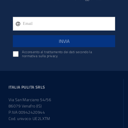
INVIA
Acconsento al trattamento dei dati secondo la
normativa sulla privacy
ITALIA PULITA SRLS
Via San Marciano 54/56
86079 Venafro (IS)
P.IVA 00942420944
Cod. univoco: UE2LXTM