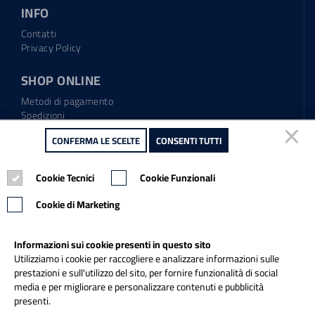
INFO
Contatti
Privacy Policy
SHOP ONLINE
Metodi di pagamento
Spedizioni
Regolamento garanzia
CONFERMA LE SCELTE
CONFERMA LE SCELTE
CONSENTI TUTTI
CONSENTI TUTTI
Diritto di recesso
Cookie Tecnici
Cookie Tecnici
Cookie Funzionali
Cookie Funzionali
Tel.: 0865.904373
Email:
info@italiapulitasrl.it
Cookie di Marketing
Cookie di Marketing
Informazioni sui cookie presenti in questo sito
Informazioni sui cookie presenti in questo sito
Utilizziamo i cookie per raccogliere e analizzare informazioni sulle
Utilizziamo i cookie per raccogliere e analizzare informazioni sulle
prestazioni e sull'utilizzo del sito, per fornire funzionalità di social
prestazioni e sull'utilizzo del sito, per fornire funzionalità di social
media e per migliorare e personalizzare contenuti e pubblicità
media e per migliorare e personalizzare contenuti e pubblicità
presenti.
presenti.