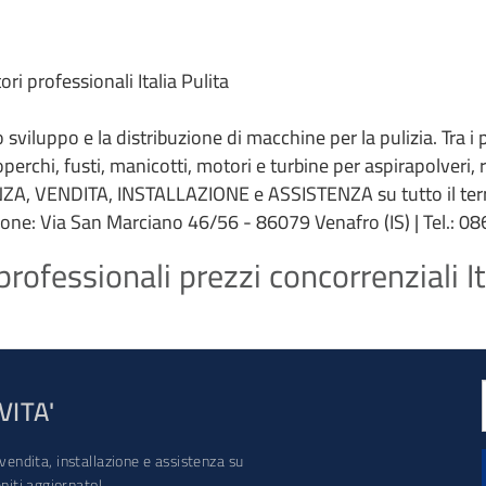
i professionali Italia Pulita
 lo sviluppo e la distribuzione di macchine per la pulizia. Tra i
coperchi, fusti, manicotti, motori e turbine per aspirapolveri,
ZA, VENDITA, INSTALLAZIONE e ASSISTENZA su tutto il terri
ione: Via San Marciano 46/56 - 86079 Venafro (IS) | Tel.: 086
ofessionali prezzi concorrenziali It
VITA'
vendita, installazione e assistenza su
iti aggiornato!