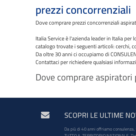
prezzi concorrenziali
Dove comprare prezzi concorrenziali aspirator
Italia Service è l'azienda leader in Italia per
catalogo trovate i seguenti articoli: cerchi, 
Da oltre 30 anni ci occupiamo di CONSULEN
Contattaci per richiedere qualsiasi informaz
Dove comprare aspiratori pr
SCOPRI LE ULTIME NO
Da più di 40 anni offriamo consulenza, 
TUTTO IL TERRITORIO NAZIONALE. Tien