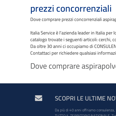
prezzi concorrenziali
Dove comprare prezzi concorrenziali aspirapo
Italia Service è l'azienda leader in Italia per
catalogo trovate i seguenti articoli: cerchi, 
Da oltre 30 anni ci occupiamo di CONSULEN
Contattaci per richiedere qualsiasi informaz
Dove comprare aspirapolver
SCOPRI LE ULTIME NO
Da più di 40 anni offriamo consulenza, 
TUTTO IL TERRITORIO NAZIONALE. Tien