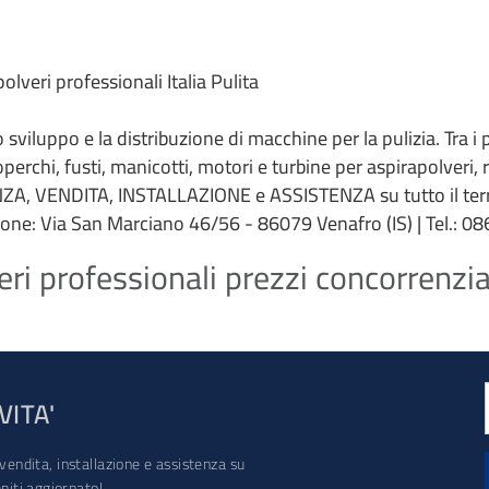
lveri professionali Italia Pulita
 lo sviluppo e la distribuzione di macchine per la pulizia. Tra i
coperchi, fusti, manicotti, motori e turbine per aspirapolveri,
ZA, VENDITA, INSTALLAZIONE e ASSISTENZA su tutto il terri
ione: Via San Marciano 46/56 - 86079 Venafro (IS) | Tel.: 086
i professionali prezzi concorrenziali
VITA'
vendita, installazione e assistenza su
iti aggiornato!