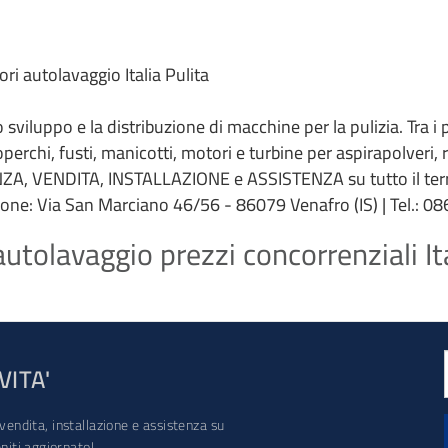
i autolavaggio Italia Pulita
 lo sviluppo e la distribuzione di macchine per la pulizia. Tra i
coperchi, fusti, manicotti, motori e turbine per aspirapolveri,
ZA, VENDITA, INSTALLAZIONE e ASSISTENZA su tutto il terri
ione: Via San Marciano 46/56 - 86079 Venafro (IS) | Tel.: 086
tolavaggio prezzi concorrenziali Ita
VITA'
vendita, installazione e assistenza su
iti aggiornato!