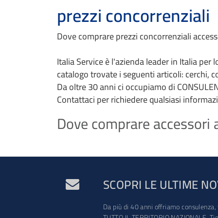
prezzi concorrenziali
Dove comprare prezzi concorrenziali accessor
Italia Service è l'azienda leader in Italia per
catalogo trovate i seguenti articoli: cerchi, 
Da oltre 30 anni ci occupiamo di CONSULEN
Contattaci per richiedere qualsiasi informaz
Dove comprare accessori au
SCOPRI LE ULTIME NO
Da più di 40 anni offriamo consulenza, 
TUTTO IL TERRITORIO NAZIONALE. Tien