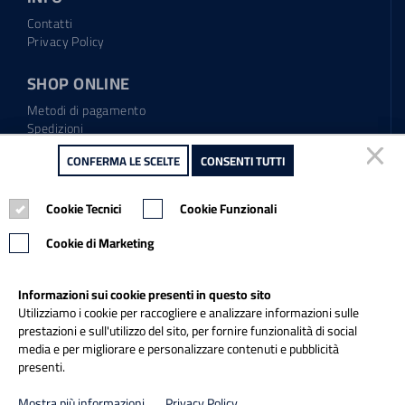
Contatti
Privacy Policy
SHOP ONLINE
Metodi di pagamento
Spedizioni
Regolamento garanzia
CONFERMA LE SCELTE
CONFERMA LE SCELTE
CONSENTI TUTTI
CONSENTI TUTTI
Diritto di recesso
Cookie Tecnici
Cookie Tecnici
Cookie Funzionali
Cookie Funzionali
Tel.: 0865.904373
Email:
info@italiapulitasrl.it
Cookie di Marketing
Cookie di Marketing
Informazioni sui cookie presenti in questo sito
Informazioni sui cookie presenti in questo sito
Utilizziamo i cookie per raccogliere e analizzare informazioni sulle
Utilizziamo i cookie per raccogliere e analizzare informazioni sulle
prestazioni e sull'utilizzo del sito, per fornire funzionalità di social
prestazioni e sull'utilizzo del sito, per fornire funzionalità di social
media e per migliorare e personalizzare contenuti e pubblicità
media e per migliorare e personalizzare contenuti e pubblicità
presenti.
presenti.
Credits
Mostra più informazioni
Mostra più informazioni
Privacy Policy
Privacy Policy