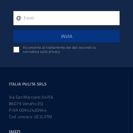
INVIA
Acconsento al trattamento dei dati secondo la
normativa sulla privacy
ITALIA PULITA SRLS
Via San Marciano 54/56
86079 Venafro (IS)
P.IVA 00942420944
Cod. univoco: UE2LXTM
INFO