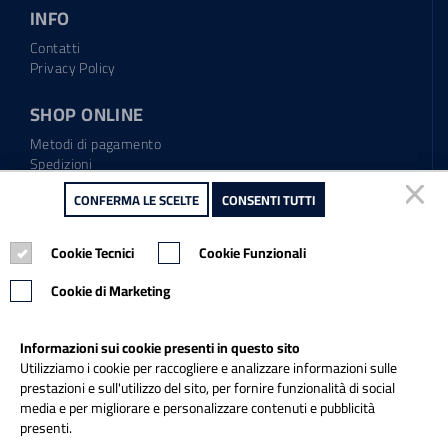
INFO
Contatti
Privacy Policy
SHOP ONLINE
Metodi di pagamento
Spedizioni
Regolamento garanzia
CONFERMA LE SCELTE
CONFERMA LE SCELTE
CONSENTI TUTTI
CONSENTI TUTTI
Diritto di recesso
Cookie Tecnici
Cookie Tecnici
Cookie Funzionali
Cookie Funzionali
Tel.: 0865.904373
Email:
info@italiapulitasrl.it
Cookie di Marketing
Cookie di Marketing
Informazioni sui cookie presenti in questo sito
Informazioni sui cookie presenti in questo sito
Utilizziamo i cookie per raccogliere e analizzare informazioni sulle
Utilizziamo i cookie per raccogliere e analizzare informazioni sulle
prestazioni e sull'utilizzo del sito, per fornire funzionalità di social
prestazioni e sull'utilizzo del sito, per fornire funzionalità di social
media e per migliorare e personalizzare contenuti e pubblicità
media e per migliorare e personalizzare contenuti e pubblicità
presenti.
presenti.