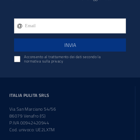
INVIA
Acconsento al trattamento dei dati secondo la
normativa sulla privacy
ITALIA PULITA SRLS
Via San Marciano 54/56
86079 Venafro (IS)
P.IVA 00942420944
Cod. univoco: UE2LXTM