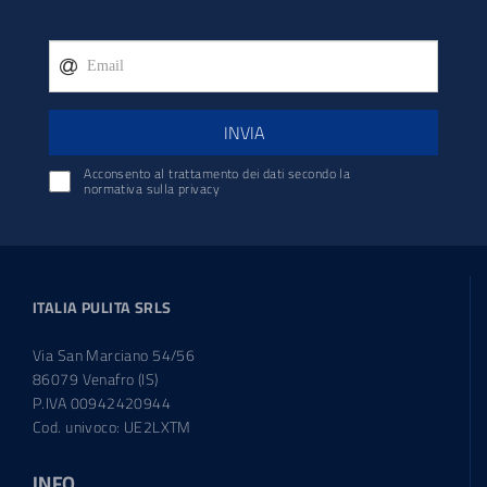
INVIA
Acconsento al trattamento dei dati secondo la
normativa sulla privacy
ITALIA PULITA SRLS
Via San Marciano 54/56
86079 Venafro (IS)
P.IVA 00942420944
Cod. univoco: UE2LXTM
INFO