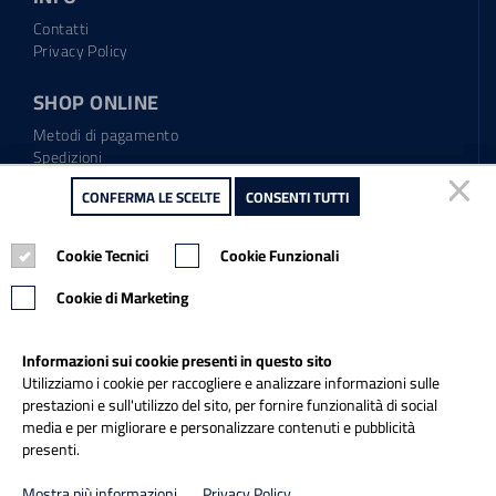
Contatti
Privacy Policy
SHOP ONLINE
Metodi di pagamento
Spedizioni
Regolamento garanzia
CONFERMA LE SCELTE
CONFERMA LE SCELTE
CONSENTI TUTTI
CONSENTI TUTTI
Diritto di recesso
Cookie Tecnici
Cookie Tecnici
Cookie Funzionali
Cookie Funzionali
Tel.: 0865.904373
Email:
info@italiapulitasrl.it
Cookie di Marketing
Cookie di Marketing
Informazioni sui cookie presenti in questo sito
Informazioni sui cookie presenti in questo sito
Utilizziamo i cookie per raccogliere e analizzare informazioni sulle
Utilizziamo i cookie per raccogliere e analizzare informazioni sulle
prestazioni e sull'utilizzo del sito, per fornire funzionalità di social
prestazioni e sull'utilizzo del sito, per fornire funzionalità di social
media e per migliorare e personalizzare contenuti e pubblicità
media e per migliorare e personalizzare contenuti e pubblicità
presenti.
presenti.
Credits
Mostra più informazioni
Mostra più informazioni
Privacy Policy
Privacy Policy