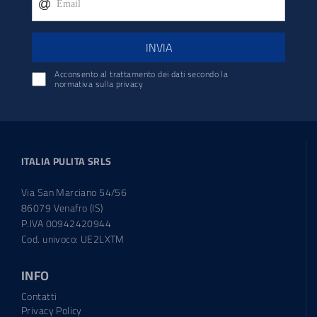
INVIA
Acconsento al trattamento dei dati secondo la
normativa sulla privacy
ITALIA PULITA SRLS
Via San Marciano 54/56
86079 Venafro (IS)
P.IVA 00942420944
Cod. univoco: UE2LXTM
INFO
Contatti
Privacy Policy