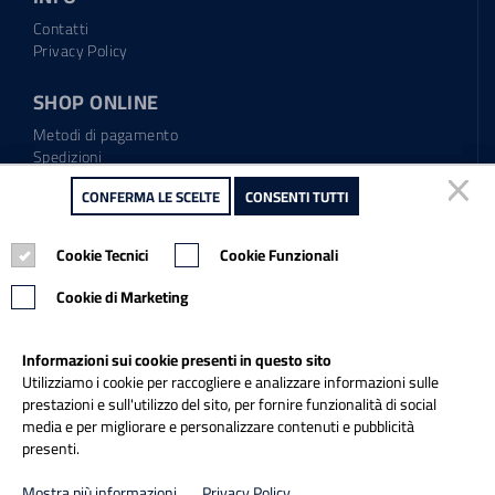
Contatti
Privacy Policy
SHOP ONLINE
Metodi di pagamento
Spedizioni
Regolamento garanzia
CONFERMA LE SCELTE
CONFERMA LE SCELTE
CONSENTI TUTTI
CONSENTI TUTTI
Diritto di recesso
Cookie Tecnici
Cookie Tecnici
Cookie Funzionali
Cookie Funzionali
Tel.: 0865.904373
Email:
info@italiapulitasrl.it
Cookie di Marketing
Cookie di Marketing
Informazioni sui cookie presenti in questo sito
Informazioni sui cookie presenti in questo sito
Utilizziamo i cookie per raccogliere e analizzare informazioni sulle
Utilizziamo i cookie per raccogliere e analizzare informazioni sulle
prestazioni e sull'utilizzo del sito, per fornire funzionalità di social
prestazioni e sull'utilizzo del sito, per fornire funzionalità di social
media e per migliorare e personalizzare contenuti e pubblicità
media e per migliorare e personalizzare contenuti e pubblicità
presenti.
presenti.
Credits
Mostra più informazioni
Mostra più informazioni
Privacy Policy
Privacy Policy