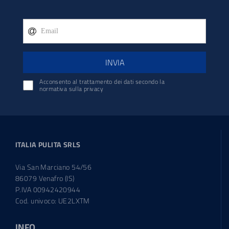
INVIA
Acconsento al trattamento dei dati secondo la
normativa sulla privacy
ITALIA PULITA SRLS
Via San Marciano 54/56
86079 Venafro (IS)
P.IVA 00942420944
Cod. univoco: UE2LXTM
INFO