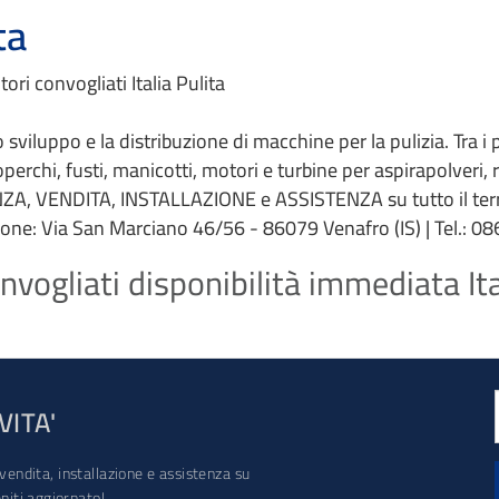
ta
ri convogliati Italia Pulita
 lo sviluppo e la distribuzione di macchine per la pulizia. Tra i
coperchi, fusti, manicotti, motori e turbine per aspirapolveri,
ZA, VENDITA, INSTALLAZIONE e ASSISTENZA su tutto il terri
ione: Via San Marciano 46/56 - 86079 Venafro (IS) | Tel.: 086
vogliati disponibilità immediata Ita
VITA'
vendita, installazione e assistenza su
iti aggiornato!