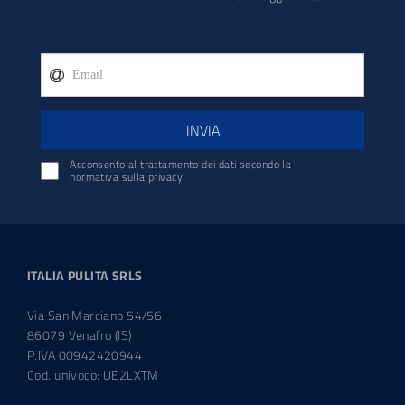
INVIA
Acconsento al trattamento dei dati secondo la
normativa sulla privacy
ITALIA PULITA SRLS
Via San Marciano 54/56
86079 Venafro (IS)
P.IVA 00942420944
Cod. univoco: UE2LXTM