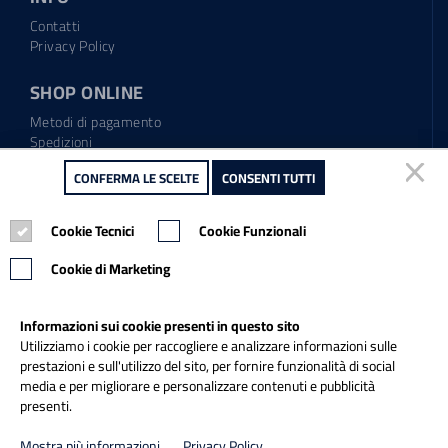
Contatti
Privacy Policy
SHOP ONLINE
Metodi di pagamento
Spedizioni
Regolamento garanzia
CONFERMA LE SCELTE
CONFERMA LE SCELTE
CONSENTI TUTTI
CONSENTI TUTTI
Diritto di recesso
Cookie Tecnici
Cookie Tecnici
Cookie Funzionali
Cookie Funzionali
Tel.: 0865.904373
Email:
info@italiapulitasrl.it
Cookie di Marketing
Cookie di Marketing
Informazioni sui cookie presenti in questo sito
Informazioni sui cookie presenti in questo sito
Utilizziamo i cookie per raccogliere e analizzare informazioni sulle
Utilizziamo i cookie per raccogliere e analizzare informazioni sulle
prestazioni e sull'utilizzo del sito, per fornire funzionalità di social
prestazioni e sull'utilizzo del sito, per fornire funzionalità di social
media e per migliorare e personalizzare contenuti e pubblicità
media e per migliorare e personalizzare contenuti e pubblicità
presenti.
presenti.
Credits
Mostra più informazioni
Mostra più informazioni
Privacy Policy
Privacy Policy