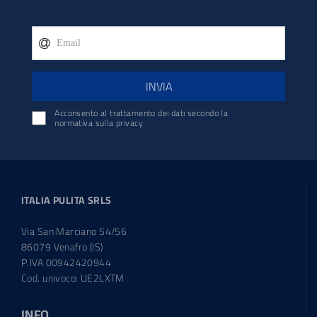
INVIA
Acconsento al trattamento dei dati secondo la
normativa sulla privacy
ITALIA PULITA SRLS
Via San Marciano 54/56
86079 Venafro (IS)
P.IVA 00942420944
Cod. univoco: UE2LXTM
INFO